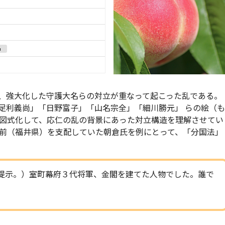
名
、強大化した守護大名らの対立が重なって起こった乱である。
足利義尚」「日野富子」「山名宗全」「細川勝元」 らの絵（も
図式化して、応仁の乱の背景にあった対立構造を理解させてい
前（福井県）を支配していた朝倉氏を例にとって、「分国法」
提示。）室町幕府３代将軍、金閣を建てた人物でした。誰で