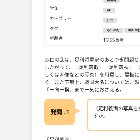
森雄輔
学年
中1
カテゴリー
社会
タグ
応仁の乱
戦国大
推薦者
TOSS長崎
応仁の乱は、足利将軍家のあとつぎ問題と
したがって、「足利義政」「足利義視」「
しくは木像などの写真）を用意し、黒板に
く。また下剋上、戦国大名については、越
「一向一揆」まで一気におさえる。
（足利義満の写真を
発問 . 1
すか。
「足利義満」