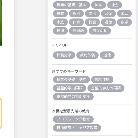
授業の基礎・基本
国語
社会
算数
理科
生活
音楽
図工
家庭
体育
総合
道徳
数学
技術
外国語
自立活動
PICK UP
校務分掌
成功体験
道徳
おすすめキーワード
授業の基礎・基本
成功体験
基盤的学力国語
基盤的学力外国語
基盤的学力特別支援
21世紀型最先端の教育
プログラミング教育
自由研究・キャリア教育