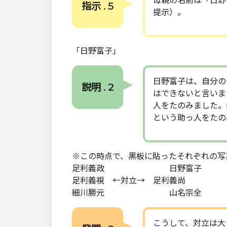
母親の名前は「日野
指示 . 5
提示）。
「日野富子」
日野富子は、自分の
説明 . 2
はできないと言いま
人をたのみました。
という助っ人をたの
※この時点で、黒板に貼ったそれぞれの写
足利義政 日野富子
足利義視 ←対立→ 足利義尚
細川勝元 山名宗全
こうして、対立は大