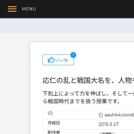
MENU
1
いいね
応仁の乱と戦国大名を、人物
下剋上によって力を伸ばし、そして一
ら戦国時代までを扱う授業です。
ID
aauh44vzww
作成日
2013-3-27
制作者