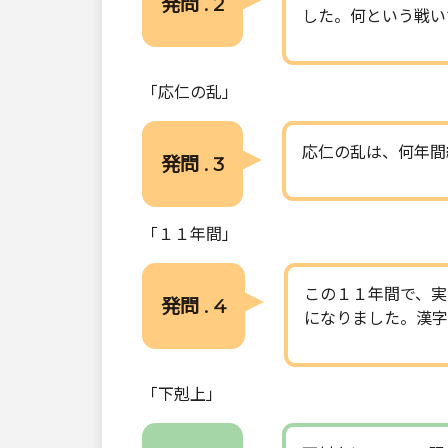
発問 . 2
した。何という戦い
「応仁の乱」
応仁の乱は、何年間
発問 . 3
「１１年間」
この１１年間で、実
発問 . 4
になりました。漢字
「下剋上」