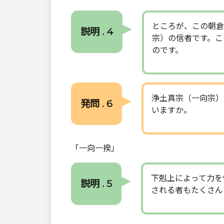
ところが、この朝倉
説明 . 4
宗）の信者です。こ
のです。
浄土真宗（一向宗）
発問 . 6
いますか。
「一向一揆」
下剋上によって力を
説明 . 5
される者もたくさん