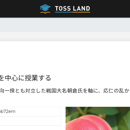
を中心に授業する
向一揆とも対立した戦国大名朝倉氏を軸に、応仁の乱か
bb72em