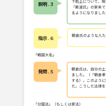
下剋上について、現
説明 . 3
「斯波氏」の家来で
るようになりました
朝倉氏のような人た
指示 . 6
「戦国大名」
朝倉氏は、自分の土
発問 . 5
ました。（「朝倉孝
する）。このように
た。こうした法律を
「分国法」（もしくは家法）