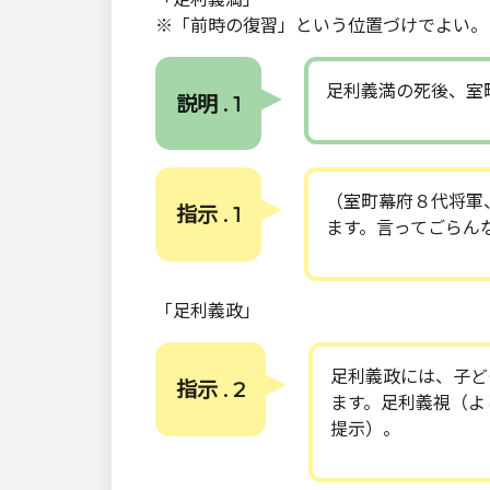
※「前時の復習」という位置づけでよい。
足利義満の死後、室
説明 . 1
（室町幕府８代将軍
指示 . 1
ます。言ってごらん
「足利義政」
足利義政には、子ど
指示 . 2
ます。足利義視（よ
提示）。