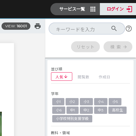
サービス一覧
ログイン
VIEW:
16001
リセット
検 索
並び順
人気
閲覧数
作成日
学年
小1
小2
小3
小4
小5
小6
中1
中2
中3
高校生
小学校特別支援学級
教科・領域