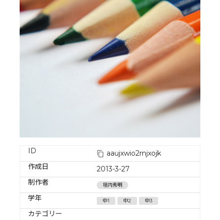
ID
aaujxwio2rnjxojk
作成日
2013-3-27
制作者
垣内秀明
学年
中1
中2
中3
カテゴリー