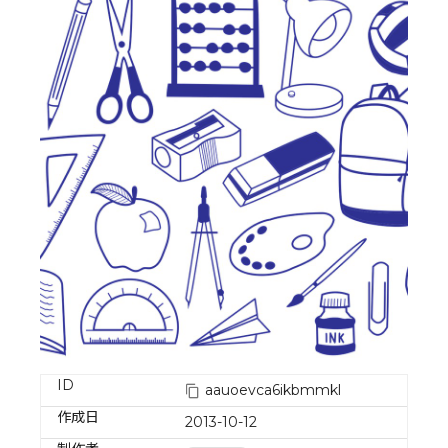
ID
aauoevca6ikbmmkl
作成日
2013-10-12