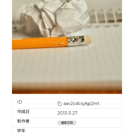
ID
aav2odcsykjp2nrt
作成日
2013-3-27
制作者
椿原正和
学年