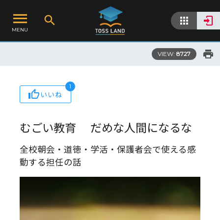
MENU
VIEW:
8727
1
いいね
むごい教育 だめな人間になるな
全校朝会・道徳・学活・保護者会で使える感
動する担任の話