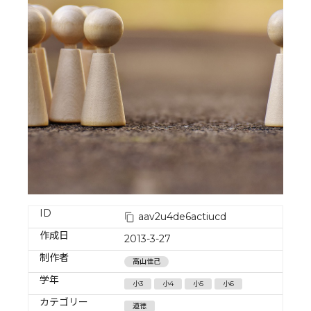
ID
aav2u4de6actiucd
作成日
2013-3-27
制作者
高山佳己
学年
小3
小4
小5
小6
カテゴリー
道徳