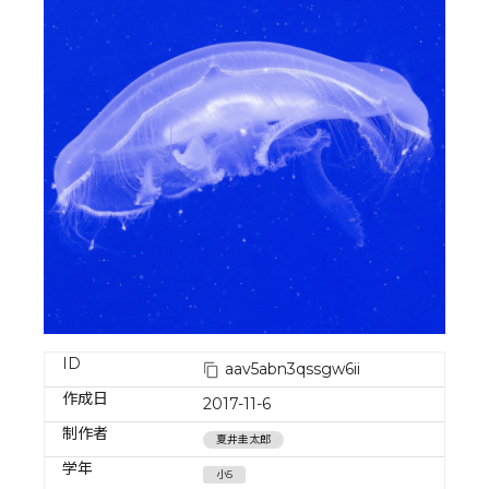
ID
aav5abn3qssgw6ii
作成日
2017-11-6
制作者
夏井圭太郎
学年
小5