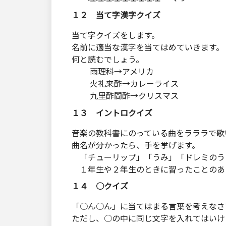
１２ 当て字漢字クイズ
当て字クイズをします。
名前に適当な漢字を当てはめていきます。
何と読むでしょう。
雨理科→アメリカ
火礼来酢→カレーライス
九里酢間酢→クリスマス
１３ イントロクイズ
音楽の教科書にのっている曲をラララで歌
曲名が分かったら、手を挙げます。
「チューリップ」「うみ」「ドレミのう
１年生や２年生のときに習ったことのあ
１４ ○クイズ
「○ん○ん」に当てはまる言葉を考えなさ
ただし、○の中に同じ文字を入れてはいけ