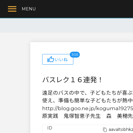
MENU
305
いいね
バスレク１６連発！
遠足のバスの中で、子どもたちが喜ぶ
使え、準備も簡単な子どもたちが熱中するバ
http://blog.goo.ne.jp/koguma1927
原実践 鬼塚智恵子先生 森 美穂先
ID
aavaltobhk