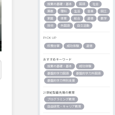
授業の基礎・基本
国語
社会
算数
理科
生活
音楽
図工
家庭
体育
総合
道徳
数学
技術
外国語
自立活動
PICK UP
校務分掌
成功体験
道徳
おすすめキーワード
授業の基礎・基本
成功体験
基盤的学力国語
基盤的学力外国語
基盤的学力特別支援
21世紀型最先端の教育
プログラミング教育
自由研究・キャリア教育