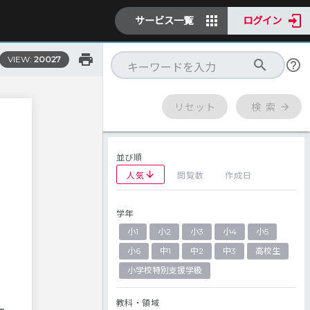
サービス一覧
ログイン
VIEW:
20027
リセット
検 索
並び順
人気
閲覧数
作成日
学年
小1
小2
小3
小4
小5
小6
中1
中2
中3
高校生
小学校特別支援学級
教科・領域