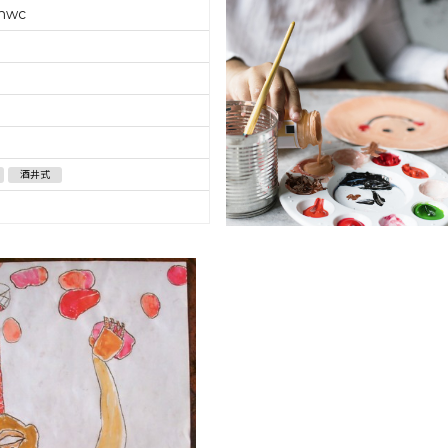
bhwc
酒井式