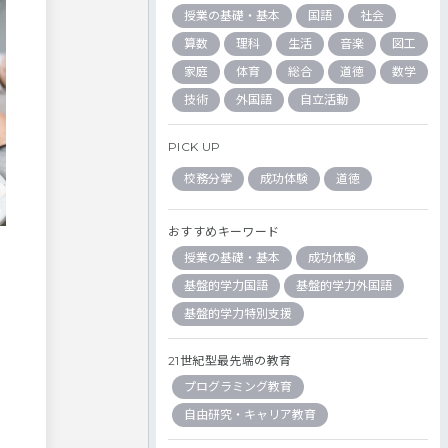
授業の基礎・基本
国語
社会
算数
理科
生活
音楽
図工
家庭
体育
総合
道徳
数学
技術
外国語
自立活動
PICK UP
校務分掌
成功体験
道徳
おすすめキーワード
授業の基礎・基本
成功体験
基盤的学力国語
基盤的学力外国語
基盤的学力特別支援
21世紀型最先端の教育
プログラミング教育
自由研究・キャリア教育