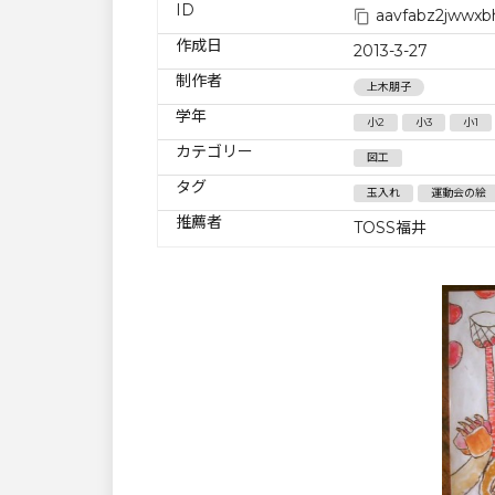
ID
aavfabz2jwwx
作成日
2013-3-27
制作者
上木朋子
学年
小2
小3
小1
カテゴリー
図工
タグ
玉入れ
運動会の絵
推薦者
TOSS福井