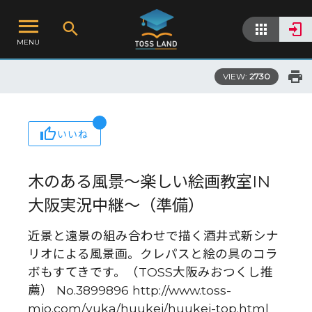
MENU
VIEW:
2730
いいね
木のある風景〜楽しい絵画教室IN
大阪実況中継〜（準備）
近景と遠景の組み合わせで描く酒井式新シナ
リオによる風景画。クレパスと絵の具のコラ
ボもすてきです。（TOSS大阪みおつくし推
薦） No.3899896 http://www.toss-
mio.com/yuka/huukei/huukei-top.html