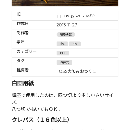
ID
aavgysvnslriv32r
作成日
2013-11-27
制作者
福原正教
学年
小5
小6
カテゴリー
図工
タグ
酒井式
推薦者
TOSS大阪みおつくし
白画用紙
講座で使用したのは、四つ切より少し小さいサイ
ズ。
八つ切で描いてもＯＫ。
クレパス（１６色以上）