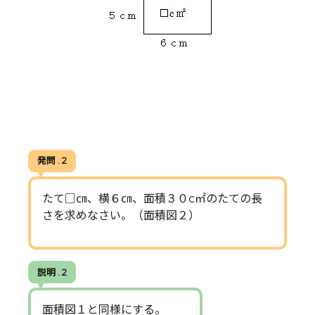
発問 . 2
たて□㎝、横６㎝、面積３０c㎡のたての長
さを求めなさい。（面積図２）
説明 . 2
面積図１と同様にする。