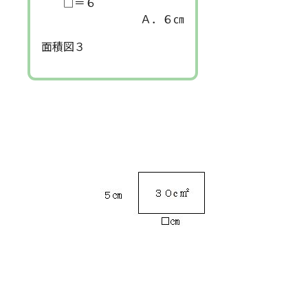
□＝６
Ａ．６㎝
面積図３