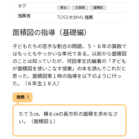
タグ
割合
文章題
面積図
推薦者
TOSS大分ML推薦
面積図の指導（基礎編）
子どもたちの苦手な割合の問題。５・６年の算数で
はもっともやっかいな単元である。以前から面積図
のことは知っていたが、河田孝文氏編著の「子ども
が面積図を使いこなす授業」の本を読んでこれだと
思った。面積図第１時の指導を以下のように行っ
た。（６年生１６人）
発問 . 1
たて５㎝、横６㎝の長方形の面積を求めなさ
い。（面積図１）