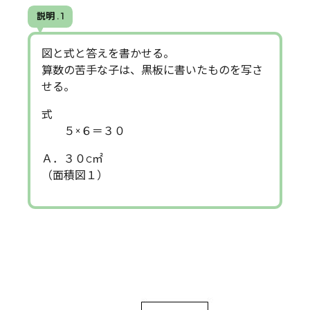
説明 . 1
図と式と答えを書かせる。
算数の苦手な子は、黒板に書いたものを写さ
せる。
式
５×６＝３０
Ａ．３０c㎡
（面積図１）