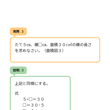
発問 . 3
たて５㎝、横□㎝、面積３０c㎡の横の長さ
を求めなさい。（面積図３）
説明 . 3
上記と同様にする。
式
５×□＝３０
□＝３０÷５