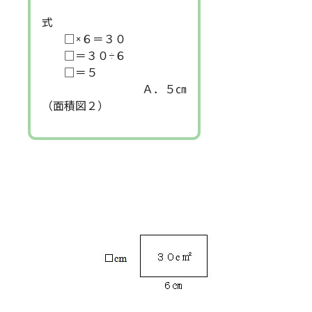
式
□×６＝３０
□＝３０÷６
□＝５
Ａ．５㎝
（面積図２）