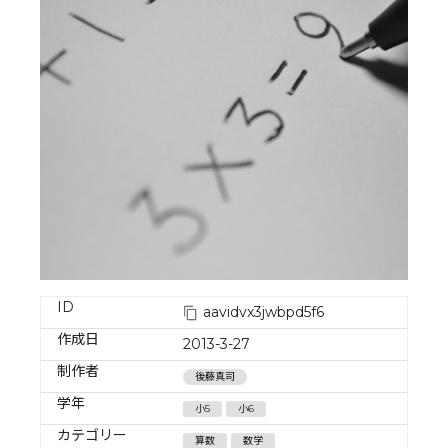
ID
aavidvx3jwbpd5f6
作成日
2013-3-27
制作者
後藤真司
学年
小5
小6
カテゴリー
算数
数学