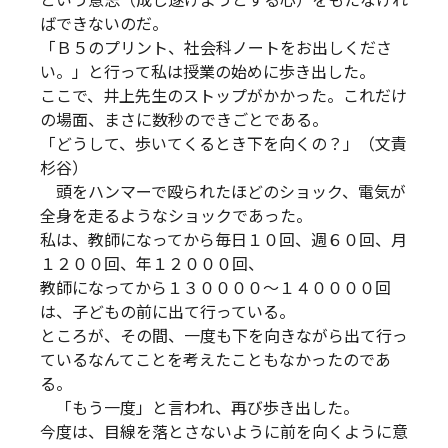
という意志（成し遂げようとする心）をもたなけれ
ばできないのだ。
「Ｂ５のプリント、社会科ノートをお出しくださ
い。」と行って私は授業の始めに歩き出した。
ここで、井上先生のストップがかかった。これだけ
の場面、まさに数秒のできごとである。
「どうして、歩いてくるとき下を向くの？」（文責
杉谷）
頭をハンマーで殴られたほどのショック、電気が
全身を走るようなショックであった。
私は、教師になってから毎日１０回、週６０回、月
１２００回、年１２０００回、
教師になってから１３００００～１４００００回
は、子どもの前に出て行っている。
ところが、その間、一度も下を向きながら出て行っ
ているなんてことを考えたこともなかったのであ
る。
「もう一度」と言われ、再び歩き出した。
今度は、目線を落とさないように前を向くように意