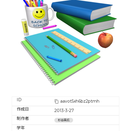
ID
aavot5xh6bz2ptmh
作成日
2013-3-27
制作者
杉谷英広
学年