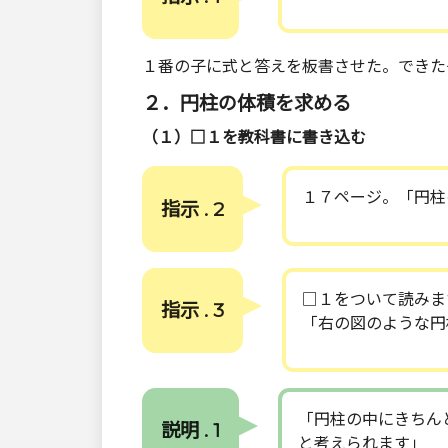
１番の子に式と答えを板書させた。できた
２．円柱の体積を求める
（１）□１を教科書に書き込む
１７ページ。「円柱
指示 . 2
□１をついて読みま
指示 . 3
「右の図のような円
「円柱の中にきちん
説明 . 1
と考えられます」