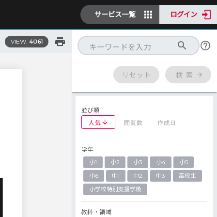
サービス一覧
ログイン
VIEW:
4061
リセット
検 索
並び順
人気
閲覧数
作成日
学年
小1
小2
小3
小4
小5
小6
中1
中2
中3
高校生
小学校特別支援学級
教科・領域