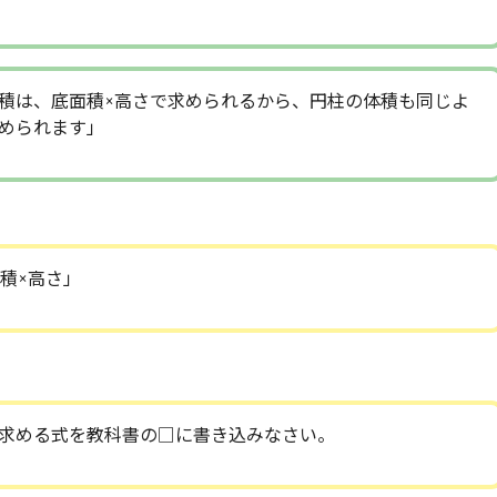
積は、底面積×高さで求められるから、円柱の体積も同じよ
められます」
積×高さ」
求める式を教科書の□に書き込みなさい。