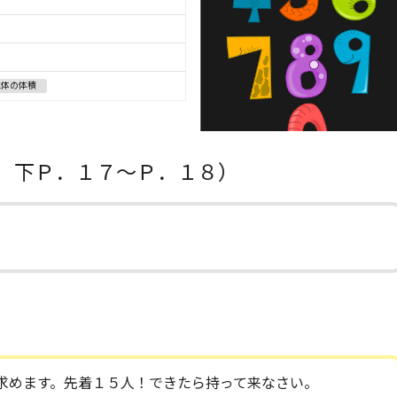
立体の体積
 下Ｐ．１７～Ｐ．１８）
求めます。先着１５人！できたら持って来なさい。