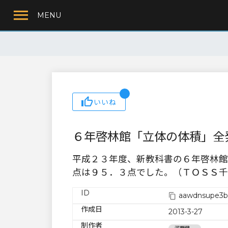
MENU
いいね
６年啓林館「立体の体積」全
平成２３年度、新教科書の６年啓林館
点は９５．３点でした。（ＴＯＳＳ千
ID
aawdnsupe3b
作成日
2013-3-27
制作者