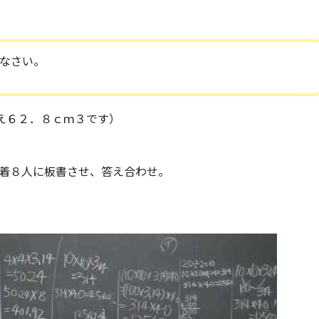
なさい。
答え６２．８ｃｍ３です）
着８人に板書させ、答え合わせ。