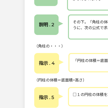
その下。「角柱の体
説明 . 2
うに、次の公式で求
（角柱の・・・）
「円柱の体積＝底面
指示 . 4
（円柱の体積＝底面積×高さ）
□１の円柱の体積を
指示 . 5