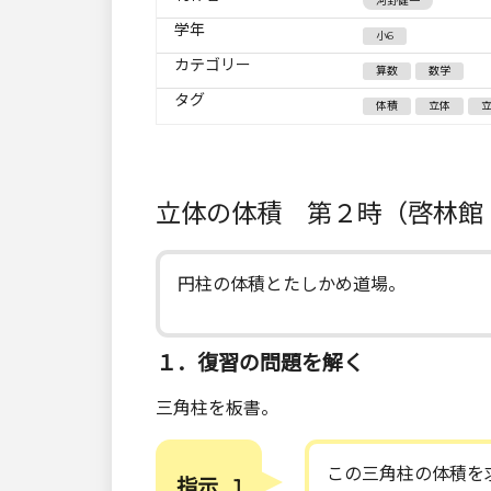
河野健一
学年
小6
カテゴリー
算数
数学
タグ
体積
立体
立体の体積 第２時（啓林館
円柱の体積とたしかめ道場。
１．復習の問題を解く
三角柱を板書。
この三角柱の体積を
指示 . 1