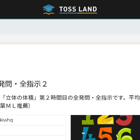
発問・全指示２
「立体の体積」第２時間目の全発問・全指示です。平均
葉ＭＬ推薦）
kiwhq