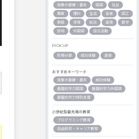
授業の基礎・基本
国語
社会
算数
理科
生活
音楽
図工
家庭
体育
総合
道徳
数学
技術
外国語
自立活動
PICK UP
校務分掌
成功体験
道徳
おすすめキーワード
授業の基礎・基本
成功体験
基盤的学力国語
基盤的学力外国語
基盤的学力特別支援
21世紀型最先端の教育
プログラミング教育
自由研究・キャリア教育