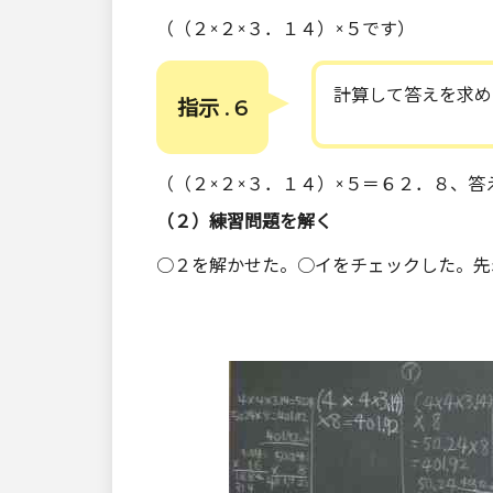
（（２×２×３．１４）×５です）
計算して答えを求め
指示 . 6
（（２×２×３．１４）×５＝６２．８、
（２）練習問題を解く
○２を解かせた。○イをチェックした。先