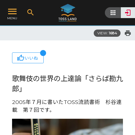
MENU
VIEW:
1684
いいね
歌舞伎の世界の上達論「さらば勘九
郎」
2005年７月に書いたTOSS流読書術 杉谷連
載 第７回です。