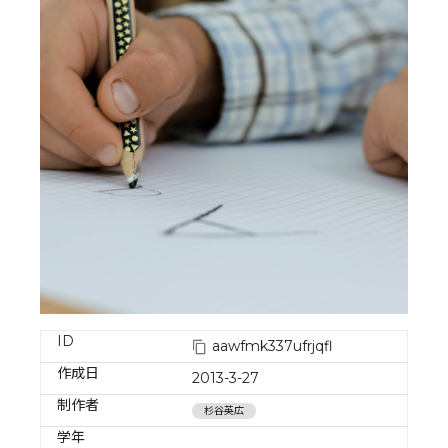
ID
aawfmk337ufrjqfl
作成日
2013-3-27
制作者
杉谷英広
学年