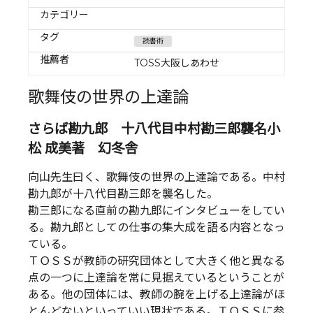
カテゴリー
タグ
読書術
推薦者
TOSS大阪しあわせ
歌舞伎の世界の上達論
さらば勘九郎 十八代目中村勘三郎襲名小
松 成美著 幻冬舎
向山先生曰く、歌舞伎の世界の上達論である。中村
勘九郎が十八代目勘三郎を襲名した。
勘三郎になる直前の勘九郎にインタビューをしてい
る。勘九郎としての仕事の集大成を語る内容となっ
ている。
ＴＯＳＳが教師の研究団体として大きく他と異なる
点の一つに上達論を常に見据えているということが
ある。他の団体には、教師の腕を上げる上達論がほ
とんどないといっていい現状である。ＴＯＳＳに参