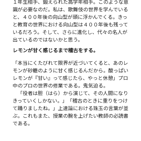
１年生相手、鍛えられた高学年相手。このような意
識が必要なのだ。私は、歌舞伎の世界を学んでいる
と、４００年後の向山型が頭に浮かんでくる。きっ
と教育の世界における向山型は４００年後も残って
いるだろう。そして、さらに進化し、代々の名人が
出ているのではないかと思う。
レモンが甘く感じるまで稽古をする。
「本当にくたびれて限界が近づいてくると、あのレ
モンが砂糖のように甘く感じるんだから。酸っぱい
レモンが『甘い』って感じたら、やっと休憩」プロ
中のプロの世界の修業である。鬼気迫る。
「役者は胆（はら）から演じて、その人間になり
きっていくしかない。」「稽古のときに重りをつけ
て踊りましたね。」上達論における珠玉の言葉が並
ぶ。これもまた、授業の腕を上げたい教師の必読書
である。