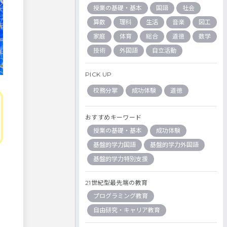
授業の基礎・基本
国語
社会
算数
理科
生活
音楽
図工
家庭
体育
総合
道徳
数学
技術
外国語
自立活動
PICK UP
校務分掌
成功体験
道徳
おすすめキーワード
授業の基礎・基本
成功体験
基盤的学力国語
基盤的学力外国語
基盤的学力特別支援
21世紀型最先端の教育
プログラミング教育
自由研究・キャリア教育