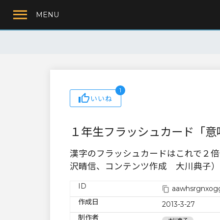
MENU
1
いいね
１年生フラッシュカード「意
漢字のフラッシュカードはこれで２倍
沢晴信、コンテンツ作成 大川典子）
ID
aawhsrgnxogg
作成日
2013-3-27
制作者