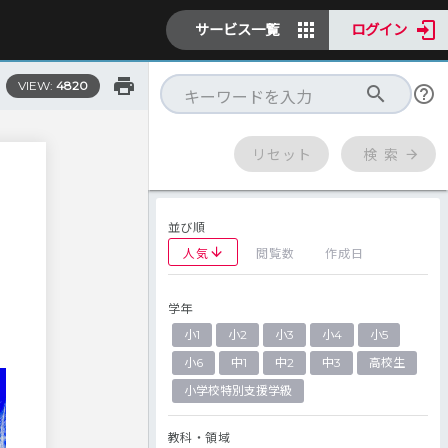
サービス一覧
ログイン
VIEW:
4820
リセット
検 索
並び順
人気
閲覧数
作成日
学年
小1
小2
小3
小4
小5
小6
中1
中2
中3
高校生
小学校特別支援学級
教科・領域