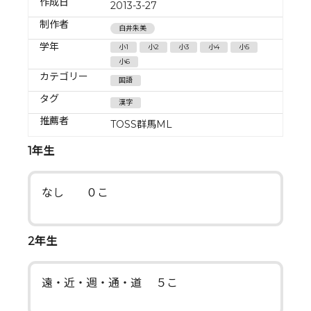
作成日
2013-3-27
制作者
白井朱美
学年
小1
小2
小3
小4
小5
小6
カテゴリー
国語
タグ
漢字
推薦者
TOSS群馬ML
1年生
なし ０こ
2年生
遠・近・週・通・道 ５こ