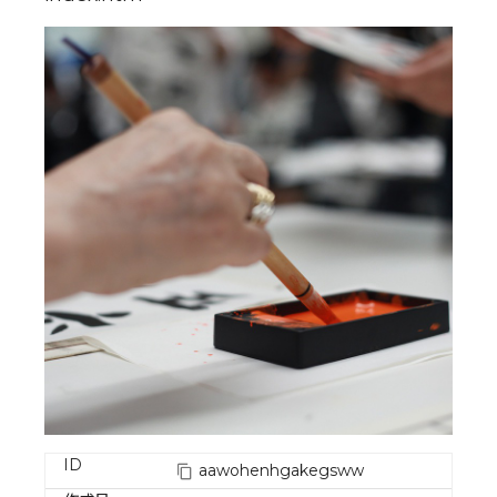
ID
aawohenhgakegsww