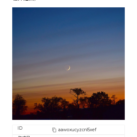
ID
aawoxucyzcnl5xef