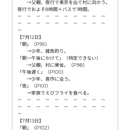
→父親、夜行で東京を出て村に向かう。
夜行でおよそ8時間＋バスで1時間。
－ － － － － － － － － －
－ － － － － － － － － －
－
【7月12日】
「朝」（P95）
→少年、雑魚釣り。
「朝～午後にかけて」（特定できない）
→父親、村に帰省。（P98）
「午後遅く」（P100）
→少年、喜作に会う。
「夜」（P101）
→家族でえびフライを食べる。
－ － － － － － － － － －
－ － － － － － － － － －
－
【7月13日】
「朝」（P102）