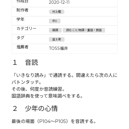
作成日
2020-12-11
制作者
村上睦
学年
中2
カテゴリー
国語
読むこと/物語・童話・民話
タグ
盆土産
推薦者
TOSS福井
１ 音読
「いきなり読み」で通読する。間違えたら次の人に
バトンタッチ。
その後、何度か音読練習。
国語辞典を使って意味調べをする。
２ 少年の心情
最後の場面（P104～P105）を音読する。