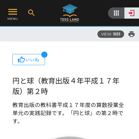
MENU
VIEW:
1533
いいね
円と球（教育出版４年平成１７年
版）第２時
教育出版の教科書平成１７年度の算数授業全
単元の実践記録です。「円と球」の第２時で
す。