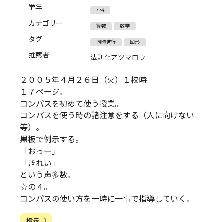
学年
小4
カテゴリー
算数
数学
タグ
同時進行
図形
推薦者
法則化アツマロウ
２００５年４月２６日（火）１校時
１７ページ。
コンパスを初めて使う授業。
コンパスを使う時の諸注意をする（人に向けない
等）。
黒板で例示する。
「おっー」
「きれい」
という声多数。
☆の４。
コンパスの使い方を一時に一事で指導していく。
指示 . 1