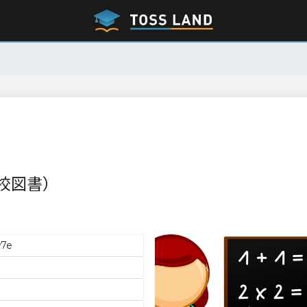
校図書）
w7e