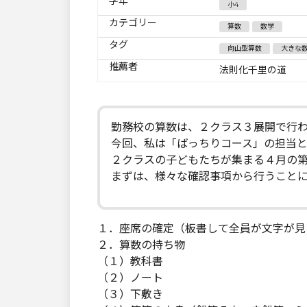
学年
小4
カテゴリー
算数
数学
タグ
向山型算数
大きな
推薦者
法則化千里の道
勤務校の算数は、２クラス３展開で行
今回、私は「ばっちりコース」の担当
２クラスの子どもたちが集まる４月の
まずは、様々な確認事項から行うこと
１．座席の確定（板書して全員が文字が見
２．算数の持ち物
（１）教科書
（２）ノート
（３）下敷き