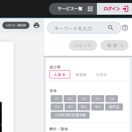
サービス一覧
ログイン
VIEW:
6309
リセット
検 索
並び順
人気
閲覧数
作成日
学年
小1
小2
小3
小4
小5
小6
中1
中2
中3
高校生
小学校特別支援学級
教科・領域