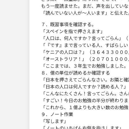
もう一度読ませた。まだ、声を出していな
「読んでいない人が～人います」と伝えた
７．既習事項を確認する。
「スペインを指で押さえます」
「人口は、何人ですか？言ってごらん」（
「『です』まで言っている人、すばらしい
「ケニアの人口は？」（３６４３３０００
「オーストラリア！」（２０７０１０００
「ここまでは、３年生でお勉強しました。
８．億の単位が読めるか確認する
「日本を押さえてごらんなさい。お隣と確
「日本の人口は何人ですか？読める人？」
「こんなにたくさん！言ってごらん。さん
「すごい！今日のお勉強の半分が終わりま
「これから、１億よりも大きい数のお勉強
９．ノート作業
「写します」
「ノートのいちばん右側を指さします」