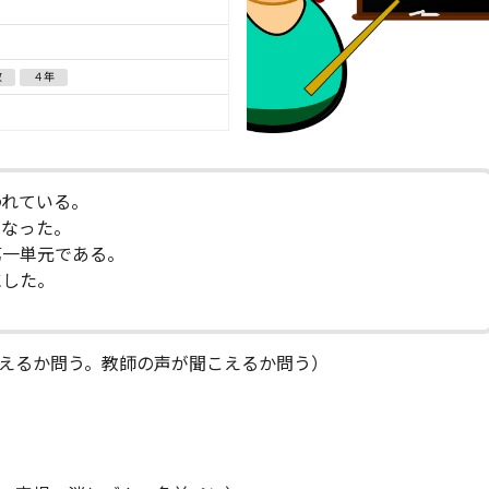
数
４年
われている。
となった。
第一単元である。
にした。
えるか問う。教師の声が聞こえるか問う）