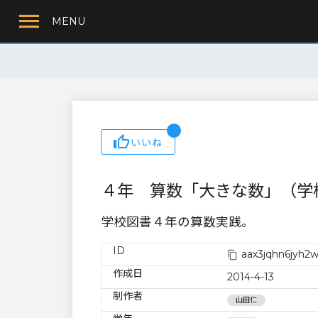
MENU
いいね
４年 算数「大きな数」（学
学校図書４年の算数実践。
ID
aax3jqhn6jyh2
作成日
2014-4-13
制作者
山田仁