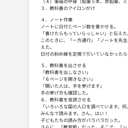
（４）筆箱の中身（鉛筆５本、赤鉛筆、ミ
３．教科書のアイロンがけ
４．ノート作業
ノートに日付とページ数を書かせる。
「書けたらもっていらっしゃい」と伝えた
このときに、「一方通行」「ノートを先生
えた。
日付の斜め線を定規で引いていなかったら
５．教科書を出させる
「教科書を出しなさい」
「６ページを開きなさい」
「開いた人は、手を挙げます」
手の挙げ方も確認した。
６．教科書を音読させる
「いろいろな国の人口を調べています。何
みんなで読みます。さん、はい！
子どもたちの読み方がバラバラだった。
さらに、「教室節」だった。そこで、「一