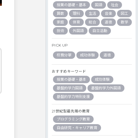
授業の基礎・基本
国語
社会
算数
理科
生活
音楽
図工
家庭
体育
総合
道徳
数学
技術
外国語
自立活動
PICK UP
校務分掌
成功体験
道徳
おすすめキーワード
授業の基礎・基本
成功体験
基盤的学力国語
基盤的学力外国語
基盤的学力特別支援
21世紀型最先端の教育
プログラミング教育
自由研究・キャリア教育