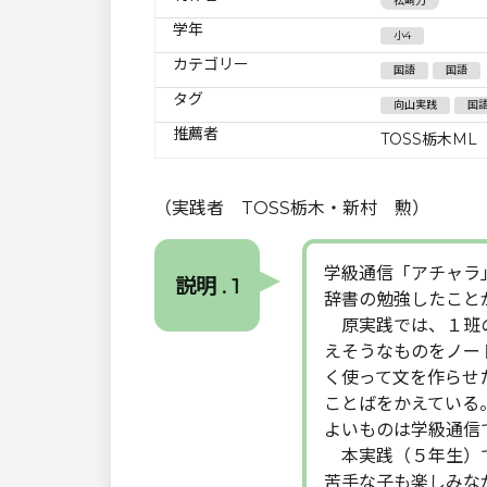
松崎力
学年
小4
カテゴリー
国語
国語
タグ
向山実践
国
推薦者
TOSS栃木ML
（実践者 TOSS栃木・新村 勲）
学級通信「アチャラ
説明 . 1
辞書の勉強したこと
原実践では、１班の
えそうなものをノー
く使って文を作らせ
ことばをかえている
よいものは学級通信
本実践（５年生）で
苦手な子も楽しみな