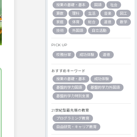
授業の基礎・基本
国語
社会
算数
理科
生活
音楽
図工
家庭
体育
総合
道徳
数学
技術
外国語
自立活動
PICK UP
校務分掌
成功体験
道徳
おすすめキーワード
授業の基礎・基本
成功体験
基盤的学力国語
基盤的学力外国語
基盤的学力特別支援
21世紀型最先端の教育
プログラミング教育
自由研究・キャリア教育