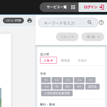
サービス一覧
ログイン
VIEW:
9755
リセット
検 索
並び順
人気
閲覧数
作成日
学年
小1
小2
小3
小4
小5
小6
中1
中2
中3
高校生
小学校特別支援学級
教科・領域