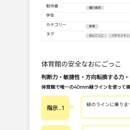
制作者
細川高宏
学年
カテゴリー
体育
タグ
おにごっこ
バドミントン
体育館の安全なおにごっこ
判断力・敏捷性・方向転換する力・
体育館で唯一の40ｍｍ緑ラインを使って
緑のラインに乗りま
指示 . 1