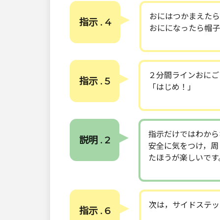
おにはつかまえたら
指示 . 4
おにになったら帽子
２分間ラインおにご
指示 . 5
「はじめ！」
指示だけではわから
説明 . 2
安全に気をつけ，周
たほうが楽しいです
次は，サイドステッ
指示 . 6