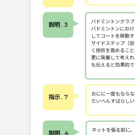
バドミントンクラブ
説明 . 3
バドミントンにおけ
してコートを移動す
サイドステップ（反
く技術を高めること
更に発展して考えれ
も伝えると効果的で
おにに一度もならな
指示 . 7
たいへんすばらしい
ネットを張る前に，
説明 . 4