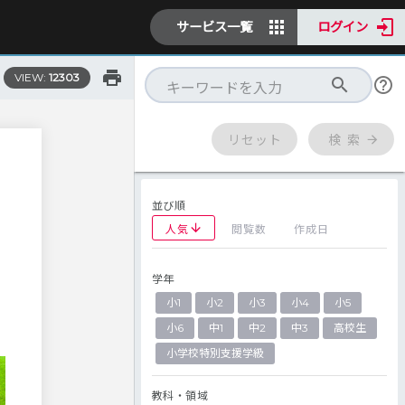
サービス一覧
ログイン
VIEW:
12303
リセット
検 索
並び順
人気
閲覧数
作成日
学年
小1
小2
小3
小4
小5
小6
中1
中2
中3
高校生
小学校特別支援学級
教科・領域