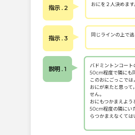
おにを２人決めます
指示 . 2
同じラインの上で逃
指示 . 3
バドミントンコート
説明 . 1
50cm程度で隣にも
このおにごっこでは
おにが来たと思って
せん。
おにもつかまえよう
50cm程度の隣に
らつかまえなくては