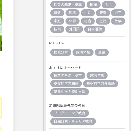
授業の基礎・基本
国語
社会
算数
理科
生活
音楽
図工
家庭
体育
総合
道徳
数学
技術
外国語
自立活動
PICK UP
校務分掌
成功体験
道徳
おすすめキーワード
授業の基礎・基本
成功体験
基盤的学力国語
基盤的学力外国語
基盤的学力特別支援
21世紀型最先端の教育
プログラミング教育
自由研究・キャリア教育