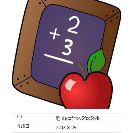
ID
aaxzfmxv3fzo3tvb
作成日
2013-8-25