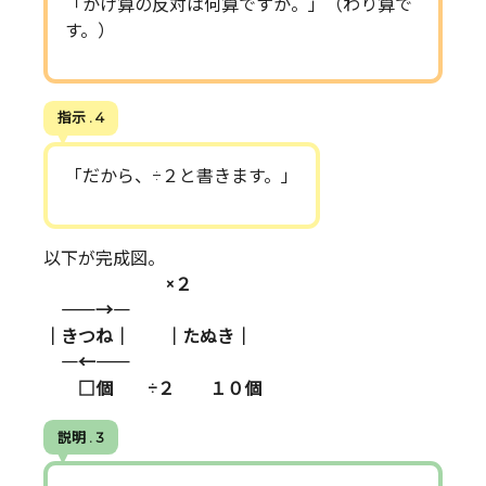
「かけ算の反対は何算ですか。」（わり算で
す。）
指示 . 4
「だから、÷２と書きます。」
以下が完成図。
×２
―――――→――――
｜きつね｜ ｜たぬき｜
――――←―――――
□個 ÷２ １０個
説明 . 3