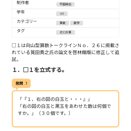
制作者
平田純也
学年
小5
カテゴリー
算数
数学
タグ
式と計算
□１は向山型算数トークラインＮｏ．２６に掲載さ
れている筧田貴之氏の論文を啓林館版に修正して追
試。
１．□１を立式する。
発問 . 1
「『１、右の図の白玉と・・・』」
「右の図の白玉と黒玉をあわせた数は何個で
すか。」（３０個です。）