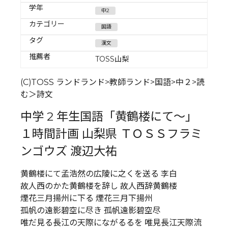
学年
中2
カテゴリー
国語
タグ
漢文
推薦者
TOSS山梨
(C)TOSS ランドランド>教師ランド>国語>中２>読
む＞詩文
中学 2 年生国語「黄鶴楼にて～」
１時間計画 山梨県 ＴＯＳＳフラミ
ンゴウズ 渡辺大祐
黄鶴楼にて孟浩然の広陵に之くを送る 李白
故人西のかた黄鶴楼を辞し 故人西辞黄鶴楼
煙花三月揚州に下る 煙花三月下揚州
孤帆の遠影碧空に尽き 孤帆遠影碧空尽
唯だ見る長江の天際にながるるを 唯見長江天際流