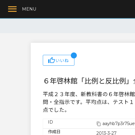
MENU
いいね
６年啓林館「比例と反比例」
平成２３年度、新教科書の６年啓林館
問・全指示です。平均点は、テスト１
点でした。
ID
aayhb7p3r75ue
作成日
2013-3-27