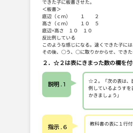
できた子に板書させた。
＜板書＞
底辺（ｃｍ） １ ２
高さ（ｃｍ） １０ ５
底辺×高さ １０ １０
反比例している
このような感じになる。速くできた子には
その後、○う、○に取りかからせ、できた
２．☆２は表にきまった数の欄を付
☆２。「次の表は、
説明 . 1
例しているようすを
かきましょう」
教科書の表に１行付
指示 . 6