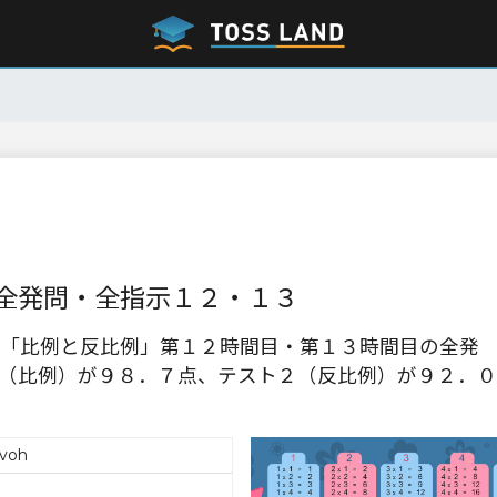
全発問・全指示１２・１３
「比例と反比例」第１２時間目・第１３時間目の全発
（比例）が９８．７点、テスト２（反比例）が９２．０
voh