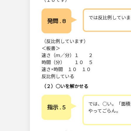
（１０です）
では反比例していま
発問 . 8
（反比例しています）
＜板書＞
速さ（ｍ／分）１ ２
時間（分） １０ ５
速さ×時間 １０ １０
反比例している
（２）○いを解かせる
では、○い。「面積
指示 . 5
やってごらん。