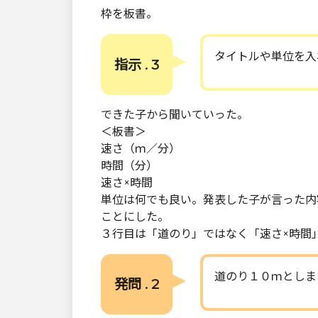
枠を板書。
タイトルや単位を入
指示 . 3
できた子から聞いていった。
＜板書＞
速さ（ｍ／分）
時間（分）
速さ×時間
単位は何でも良い。発表した子が言った内
ことにした。
３行目は「道のり」ではなく「速さ×時間
道のり１０ｍとしま
発問 . 2