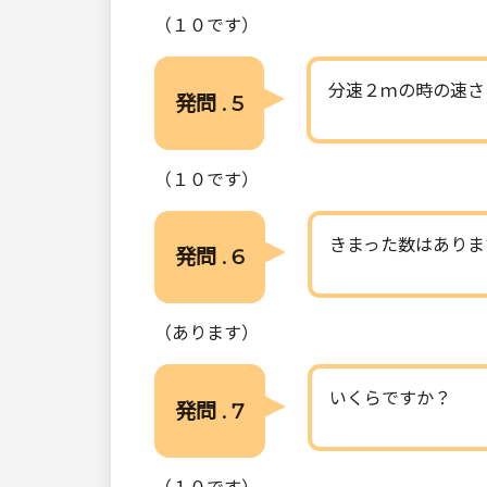
（１０です）
分速２ｍの時の速さ
発問 . 5
（１０です）
きまった数はありま
発問 . 6
（あります）
いくらですか？
発問 . 7