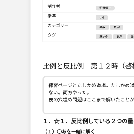
制作者
河野健一
学年
小6
カテゴリー
算数
数学
タグ
反比例
比例
比
比例と反比例 第１２時（啓
練習ページとたしかめ道場。たしかめ
ない。両方やった。
表の穴埋め問題はここまで解いたこと
１．☆１、反比例している２つの量
（１）○あを一緒に解く