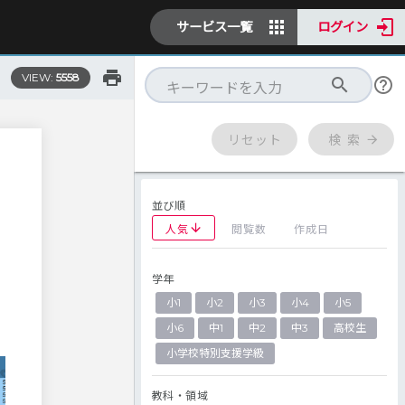
サービス一覧
ログイン
VIEW:
5558
リセット
検 索
並び順
人気
閲覧数
作成日
学年
小1
小2
小3
小4
小5
小6
中1
中2
中3
高校生
小学校特別支援学級
教科・領域