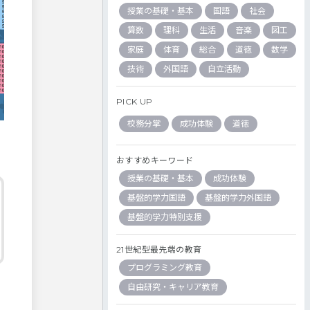
授業の基礎・基本
国語
社会
算数
理科
生活
音楽
図工
家庭
体育
総合
道徳
数学
技術
外国語
自立活動
PICK UP
校務分掌
成功体験
道徳
おすすめキーワード
授業の基礎・基本
成功体験
基盤的学力国語
基盤的学力外国語
基盤的学力特別支援
21世紀型最先端の教育
プログラミング教育
自由研究・キャリア教育