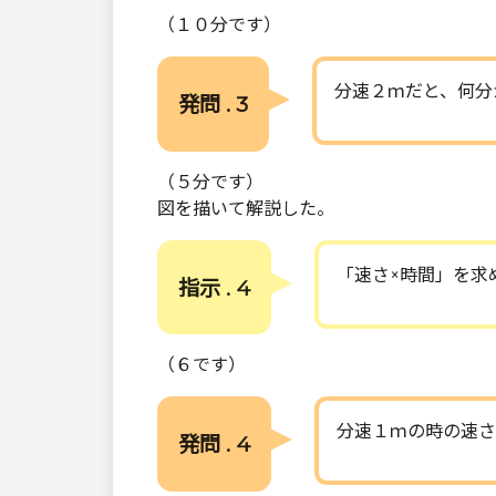
（１０分です）
分速２ｍだと、何分
発問 . 3
（５分です）
図を描いて解説した。
「速さ×時間」を求
指示 . 4
（６です）
分速１ｍの時の速さ
発問 . 4