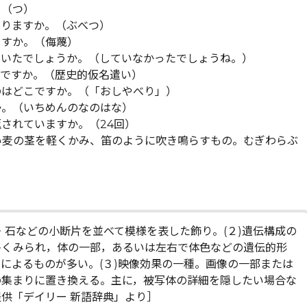
。（つ）
なりますか。（ぶべつ）
ますか。（侮蔑）
ていたでしょうか。（していなかったでしょうね。）
いですか。（歴史的仮名遣い）
のはどこですか。（「おしやべり」）
か。（いちめんのなのはな）
されていますか。（24回）
い麦の茎を軽くかみ、笛のように吹き鳴らすもの。むぎわらぶ
ラス・石などの小断片を並べて模様を表した飾り。(２)遺伝構成の
多くみられ，体の一部，あるいは左右で体色などの遺伝的形
によるものが多い。(３)映像効果の一種。画像の一部または
の集まりに置き換える。主に，被写体の詳細を隠したい場合な
供「デイリー 新語辞典」より］