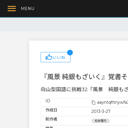
MENU
いいね
『風景 純銀もざいく』覚書そ
向山型国語に挑戦32『風景 純銀も
ID
aayntqfltnywfa
作成日
2013-3-27
制作者
松本隆行