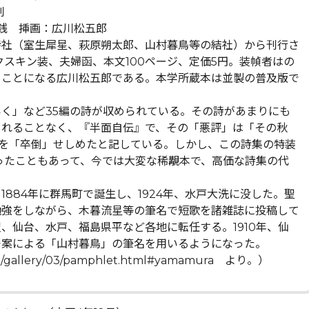
刊
0銭 挿画：広川松五郎
社（室生犀星、萩原朔太郎、山村暮鳥等の結社）から刊行さ
クスキン装、夫婦函、本文100ページ、定価5円。装幀者はの
ることになる広川松五郎である。本学所蔵本は並製の普及版で
く」など35編の詩が収められている。その詩があまりにも
されることなく、『半面自伝』で、その「悪評」は「その秋
分を「卒倒」せしめたと記している。しかし、この詩集の特装
ったこともあって、今では大変な稀覯本で、高価な詩集の代
884年に群馬町で誕生し、1924年、水戸大洗に没した。聖
勉強をしながら、木暮流星等の筆名で短歌を諸雑誌に投稿して
、仙台、水戸、福島県平など各地に転任する。1910年、仙
発案による「山村暮鳥」の筆名を用いるようになった。
enlib/gallery/03/pamphlet.html#yamamura より。）