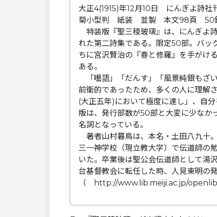
大正4(1915)年12月10日 にんぎよ詩社
菊小型判 紙装 並製 本文98頁 5
特装版『聖三稜玻璃』は、にんぎよ詩
れた第二詩集である。限定50部。バッ
ちに宮沢賢治の『春と修羅』を手がけ
ある。
「囈語」「だんす」「風景純銀もざい
前衛的であったため、多くの人に理解
(大正五年)において極度に達し」、自
版は、発行部数が50部と大変に少なか
名詞となっている。
著者山村暮鳥は、本名・土田八九十。1
三一神学校（現立教大学）で伝道師の
いた。卒業後は聖公会伝道師として湯沢
台基督教会に転任した時、人見東明の
（ http://www.lib.meiji.ac.jp/op