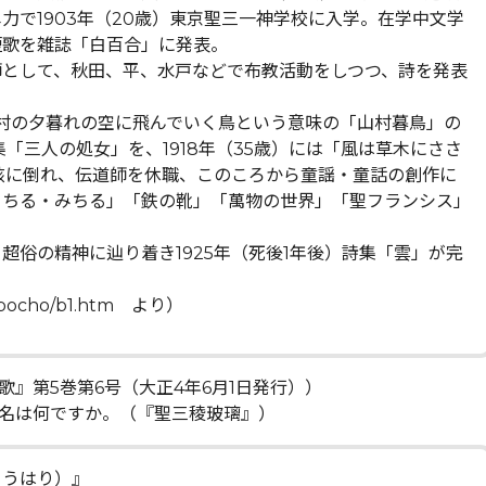
力で1903年（20歳）東京聖三一神学校に入学。在学中文学
短歌を雑誌「白百合」に発表。
師として、秋田、平、水戸などで布教活動をしつつ、詩を発表
な山村の夕暮れの空に飛んでいく鳥という意味の「山村暮鳥」の
集「三人の処女」を、1918年（35歳）には「風は草木にささ
結核に倒れ、伝道師を休職、このころから童謡・童話の創作に
るちる・みちる」「鉄の靴」「萬物の世界」「聖フランシス」
超俗の精神に辿り着き1925年（死後1年後）詩集「雲」が完
ri/bocho/b1.htm より）
』第5巻第6号（大正4年6月1日発行））
名は何ですか。（『聖三稜玻璃』）
ょうはり）』