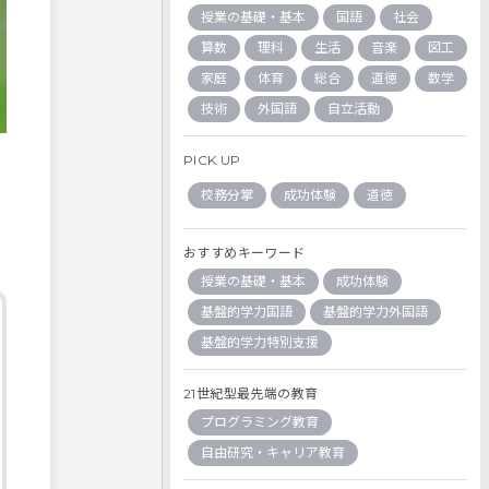
授業の基礎・基本
国語
社会
算数
理科
生活
音楽
図工
家庭
体育
総合
道徳
数学
技術
外国語
自立活動
PICK UP
校務分掌
成功体験
道徳
おすすめキーワード
授業の基礎・基本
成功体験
基盤的学力国語
基盤的学力外国語
基盤的学力特別支援
21世紀型最先端の教育
プログラミング教育
自由研究・キャリア教育