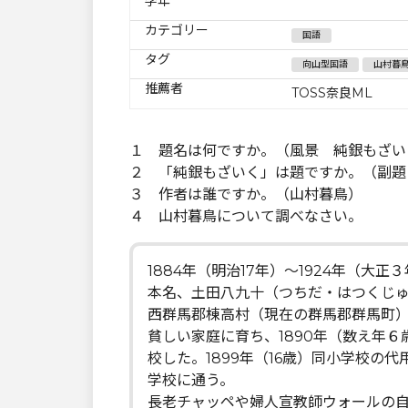
学年
カテゴリー
国語
タグ
向山型国語
山村暮
推薦者
TOSS奈良ML
１ 題名は何ですか。（風景 純銀もざい
２ 「純銀もざいく」は題ですか。（副題
３ 作者は誰ですか。（山村暮鳥）
４ 山村暮鳥について調べなさい。
1884年（明治17年）～1924年（大正
本名、土田八九十（つちだ・はつくじ
西群馬郡棟高村（現在の群馬郡群馬町
貧しい家庭に育ち、1890年（数え年
校した。1899年（16歳）同小学校の
学校に通う。
長老チャッペや婦人宣教師ウォールの自