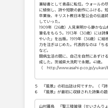
兼秘書として青森に転任。ウォールの尽
に傾倒し、詩や短歌の創作にふける。
卒業後、キリスト教日本聖公会の伝道
していった。
1909年（26歳）人見東明から静か
筆名をもらう。1913年（30歳）には詩
やいた」を出版。1919年（36歳）に
力を注ぎはじめた。代表的なのは「ち
など。
闘病生活の間に、自己を自然にあずける
成した。茨城県大洗町で永眠。41歳。
（ http://www.asahi-p.co.jp/yuka
５ 『風景』の初出誌は何ですか。（『詩歌
６ 『風景』が最初に収録された詩集の題
山村暮鳥 『聖三稜玻璃（せいさんり