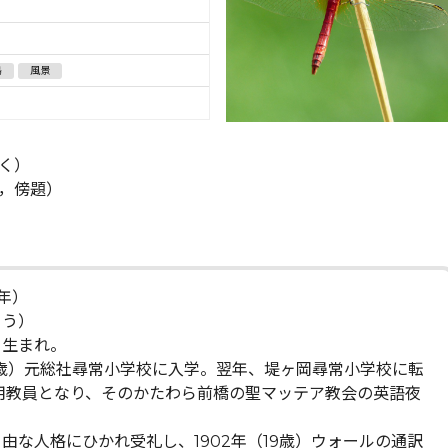
鳥
風景
く）
，傍題）
３年）
ゅう）
）生まれ。
６歳）元総社尋常小学校に入学。翌年、堤ヶ岡尋常小学校に転
代用教員となり、そのかたわら前橋の聖マッテア教会の英語夜
由な人格にひかれ受礼し、1902年（19歳）ウォールの通訳