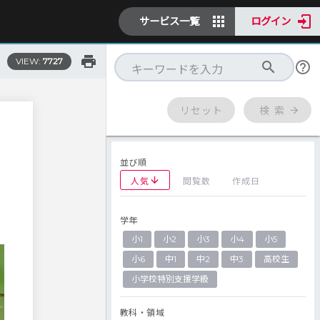
サービス一覧
ログイン
VIEW:
7727
リセット
検 索
並び順
人気
閲覧数
作成日
学年
小1
小2
小3
小4
小5
小6
中1
中2
中3
高校生
小学校特別支援学級
教科・領域