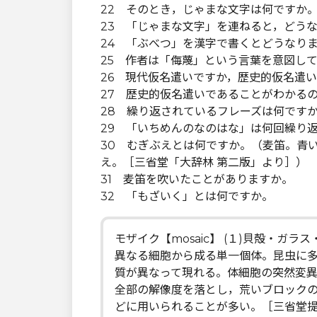
22 そのとき，じゃまな文字は何ですか
23 「じゃまな文字」を連ねると，どう
24 「ぶべつ」を漢字で書くとどうなり
25 作者は「侮蔑」という言葉を意図し
26 現代仮名遣いですか，歴史的仮名遣
27 歴史的仮名遣いであることがわかる
28 繰り返されているフレーズは何です
29 「いちめんのなのはな」は何回繰り返
30 むぎぶえとは何ですか。（麦笛。青
え。［三省堂「大辞林 第二版」より］）
31 麦笛を吹いたことがありますか。
32 「もざいく」とは何ですか。
モザイク【mosaic】 (１)貝殻・ガ
異なる細胞から成る単一個体。昆虫に
質が異なって現れる。体細胞の突然変異
全部の解像度を落とし，荒いブロック
どに用いられることが多い。［三省堂提