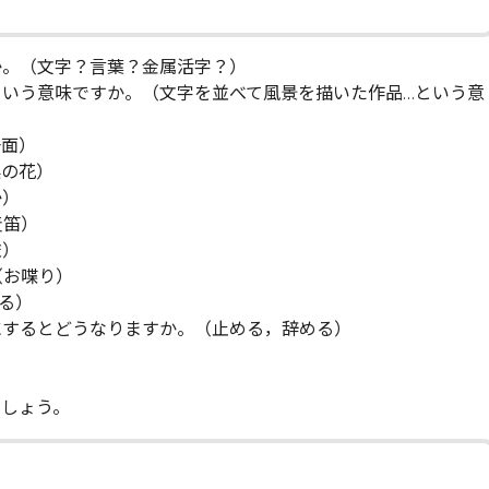
か。（文字？言葉？金属活字？）
ういう意味ですか。（文字を並べて風景を描いた作品…という意
一面）
菜の花）
か）
麦笛）
雀）
（お喋り）
る）
にするとどうなりますか。（止める，辞める）
ましょう。