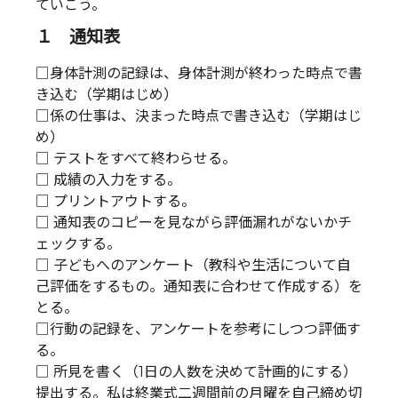
ていこう。
１ 通知表
□身体計測の記録は、身体計測が終わった時点で書
き込む（学期はじめ）
□係の仕事は、決まった時点で書き込む（学期はじ
め）
□ テストをすべて終わらせる。
□ 成績の入力をする。
□ プリントアウトする。
□ 通知表のコピーを見ながら評価漏れがないかチ
ェックする。
□ 子どもへのアンケート（教科や生活について自
己評価をするもの。通知表に合わせて作成する）を
とる。
□行動の記録を、アンケートを参考にしつつ評価す
る。
□ 所見を書く（1日の人数を決めて計画的にする）
提出する。私は終業式二週間前の月曜を自己締め切