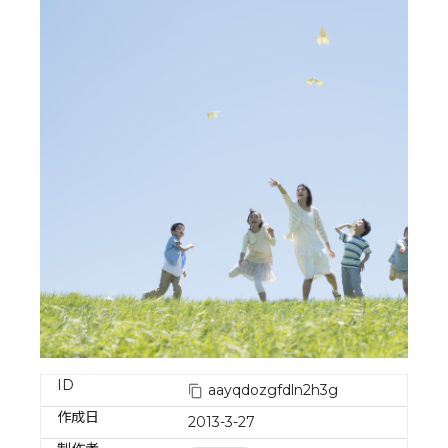
ID
aayqdozgfdln2h3g
作成日
2013-3-27