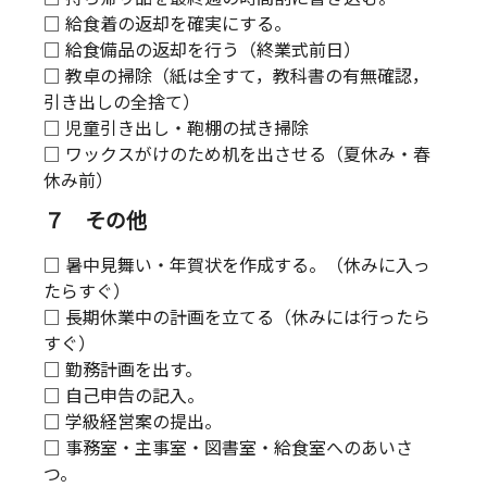
□ 給食着の返却を確実にする。
□ 給食備品の返却を行う（終業式前日）
□ 教卓の掃除（紙は全すて，教科書の有無確認，
引き出しの全捨て）
□ 児童引き出し・鞄棚の拭き掃除
□ ワックスがけのため机を出させる（夏休み・春
休み前）
７ その他
□ 暑中見舞い・年賀状を作成する。（休みに入っ
たらすぐ）
□ 長期休業中の計画を立てる（休みには行ったら
すぐ）
□ 勤務計画を出す。
□ 自己申告の記入。
□ 学級経営案の提出。
□ 事務室・主事室・図書室・給食室へのあいさ
つ。