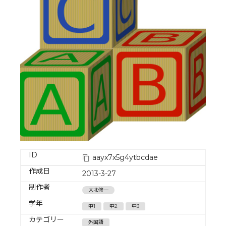
ID
aayx7x5g4ytbcdae
作成日
2013-3-27
制作者
大北修一
学年
中1
中2
中3
カテゴリー
外国語