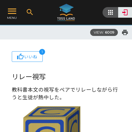
MENU
VIEW:
6009
1
いいね
リレー視写
教科書本文の視写をペアでリレーしながら行
うと生徒が熱中した。