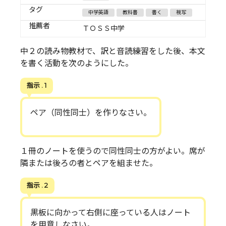
タグ
中学英語
教科書
書く
視写
推薦者
ＴＯＳＳ中学
中２の読み物教材で、訳と音読練習をした後、本文
を書く活動を次のようにした。
指示 . 1
ペア（同性同士）を作りなさい。
１冊のノートを使うので同性同士の方がよい。席が
隣または後ろの者とペアを組ませた。
指示 . 2
黒板に向かって右側に座っている人はノート
を用意しなさい。