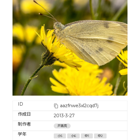
ID
aazfnwe3xl2cqd7j
作成日
2013-3-27
制作者
戸高究
学年
小5
小6
中1
中2