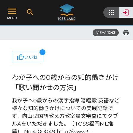
MENU
VIEW:
1243
いいね
わが子への0歳からの知的働きかけ
「歌い聞かせの方法」
我が子へ0歳からの漢字指導.暗唱.歌.英語など
様々な知的働きかけについての実践記録で
す。向山型国語教え方教室論文審査にてダブ
ルAをいただきました。（TOSS福岡ML推
薦） No.4100049 http://www3.i-