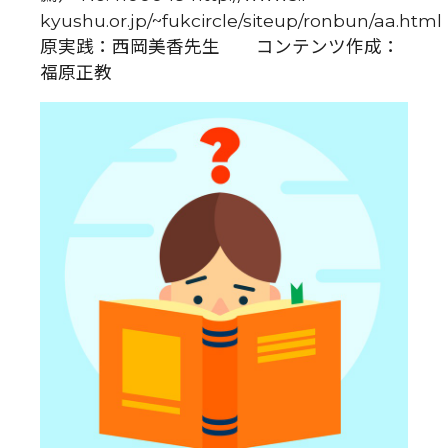
kyushu.or.jp/~fukcircle/siteup/ronbun/aa.html
原実践：西岡美香先生 コンテンツ作成：
福原正教