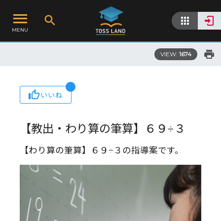
MENU
VIEW:
1674
いいね
【教出・わり算の筆算】６９÷３
【わり算の筆算】６９÷３の指導案です。