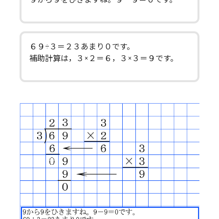
６９÷３＝２３あまり０です。
補助計算は，３×２＝６，３×３＝９です。