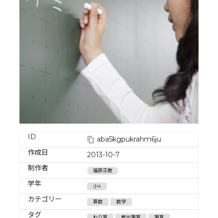
ID
aba5kgpukrahm6ju
作成日
2013-10-7
制作者
福原正教
学年
小4
カテゴリー
算数
数学
タグ
わり算
教出筆算
筆算