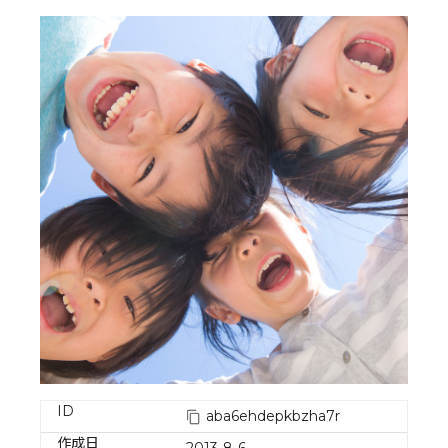
ID
aba6ehdepkbzha7r
作成日
2013-8-6