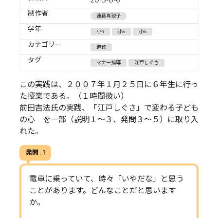
制作者
遠藤真理子
学年
小4
小5
小6
カテゴリー
道徳
タグ
マナー指導
江戸しぐさ
この実践は、２００７年１月２５日に６年生に行っ
た授業である。（１時間扱い）
前田吉法氏の実践、「江戸しぐさ」で変わる子ども
の心 を一部（説明１～３、発問３～５）に取り入
れた。
発問 . 1
電車に乗っていて、時々「いやだな」と思う
ことがあります。どんなことだと思います
か。