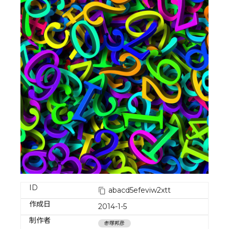
ID
abacd5efeviw2xtt
作成日
2014-1-5
制作者
赤塚邦彦