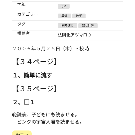
学年
小3
カテゴリー
算数
数学
タグ
同時進行
数と計算
推薦者
法則化アツマロウ
２００６年５月２５日（木）３校時
【３４ページ】
１、簡単に流す
【３５ページ】
２、□１
範読後、子どもにも読ませる。
ピンクの宇宙人君を読ませる。