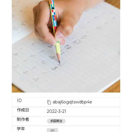
ID
abaj6ogqtswdbp4e
作成日
2022-3-21
制作者
武田晃治
学年
小1