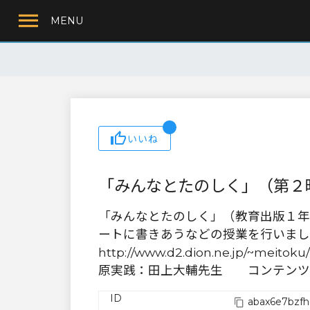
MENU
いいね
「みんなとたのしく」（第２
「みんなとたのしく」（教育出版１年
ートに書きあうなどの授業を行いました。
http://www.d2.dion.ne.jp/~meit
原実践：田上大輔先生 コンテンツ
ID
abax6e7bzf