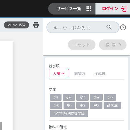
サービス一覧
ログイン
VIEW:
1352
リセット
検 索
並び順
人気
閲覧数
作成日
学年
小1
小2
小3
小4
小5
小6
中1
中2
中3
高校生
小学校特別支援学級
教科・領域