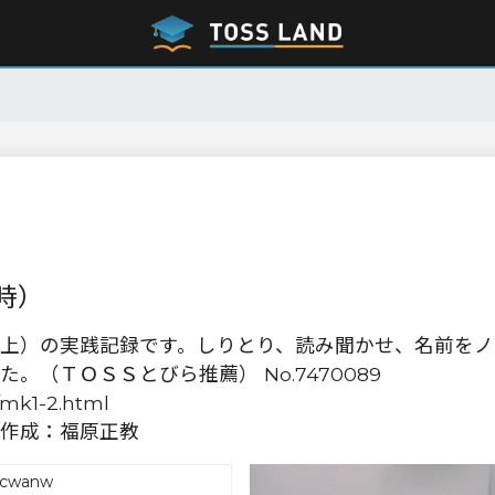
時）
上）の実践記録です。しりとり、読み聞かせ、名前をノ
（ＴＯＳＳとびら推薦） No.7470089
oku/mk1-2.html
作成：福原正教
hcwanw