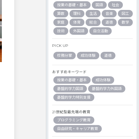
授業の基礎・基本
国語
社会
算数
理科
生活
音楽
図工
家庭
体育
総合
道徳
数学
技術
外国語
自立活動
PICK UP
校務分掌
成功体験
道徳
おすすめキーワード
授業の基礎・基本
成功体験
基盤的学力国語
基盤的学力外国語
基盤的学力特別支援
21世紀型最先端の教育
プログラミング教育
自由研究・キャリア教育