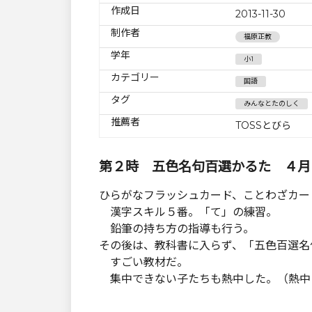
作成日
2013-11-30
制作者
福原正教
学年
小1
カテゴリー
国語
タグ
みんなとたのしく
推薦者
TOSSとびら
第２時 五色名句百選かるた ４月
ひらがなフラッシュカード、ことわざカー
漢字スキル５番。「て」の練習。
鉛筆の持ち方の指導も行う。
その後は、教科書に入らず、「五色百選名
すごい教材だ。
集中できない子たちも熱中した。（熱中