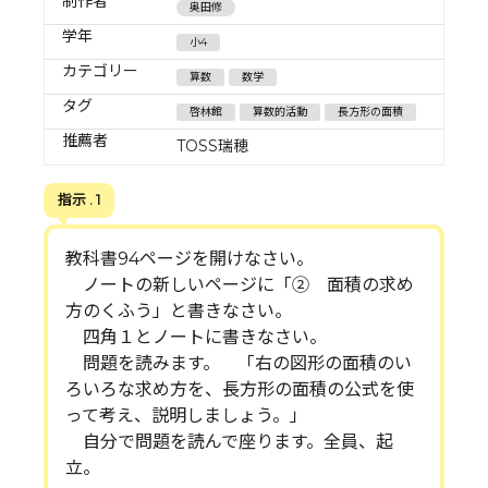
制作者
奥田修
学年
小4
カテゴリー
算数
数学
タグ
啓林館
算数的活動
長方形の面積
推薦者
TOSS瑞穂
指示 . 1
教科書94ページを開けなさい。
ノートの新しいページに「② 面積の求め
方のくふう」と書きなさい。
四角１とノートに書きなさい。
問題を読みます。 「右の図形の面積のい
ろいろな求め方を、長方形の面積の公式を使
って考え、説明しましょう。」
自分で問題を読んで座ります。全員、起
立。