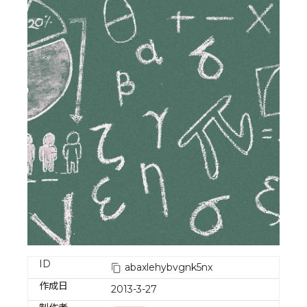
ID
abaxlehybvgnk5nx
作成日
2013-3-27