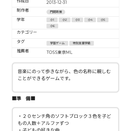
作成日
2013-12-31
制作者
門間政博
学年
小1
小2
小3
小4
小5
小6
カテゴリー
タグ
学習ゲーム
特別支援学級
推薦者
TOSS東京ML
音楽にのって歩きながら、色の名称に親しむ
ことができるゲームです。
■準 備■
・２０センチ角のソフトブロック３色を子ど
もの人数＋アルファずつ
・子どもの好きな曲