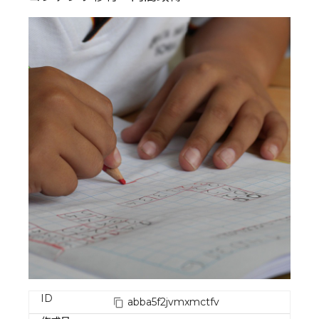
ID
abba5f2jvmxmctfv