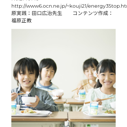
http://www6.ocn.ne.jp/~kouji21/energy35t
原実践：田口広治先生 コンテンツ作成：
福原正教