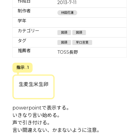
作成日
2013-7-11
制作者
林田花蓮
学年
カテゴリー
国語
国語
タグ
国語
早口言葉
推薦者
TOSS長野
指示 . 1
生麦生米生卵
powerpointで表示する。
いきなり言い始める。
声で引き付ける。
言い間違えない、かまないように注意。