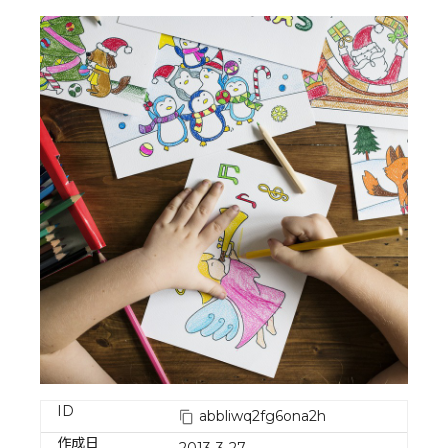
ID
abbliwq2fg6ona2h
作成日
2013-3-27