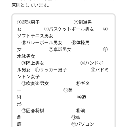
原則としています。
①野球男子 ②剣道男
女 ③バスケットボール男女 ④
ソフトテニス男女
⑤バレーボール男女 ⑥体操男
女 ⑦卓球男女 ⑧
水泳男女
⑨陸上男女 ⑩ハンドボー
ル男女 ⑪サッカー男子 ⑫バドミ
ントン女子
⑬吹奏楽男女 ⑭ギタ
ー ⑮美
術 ⑯造
形
⑰囲碁将棋 ⑱演
劇 ⑲家
庭 ⑳パソコン