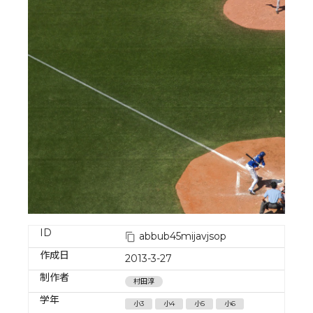
ID
abbub45mijavjsop
作成日
2013-3-27
制作者
村田淳
学年
小3
小4
小5
小6