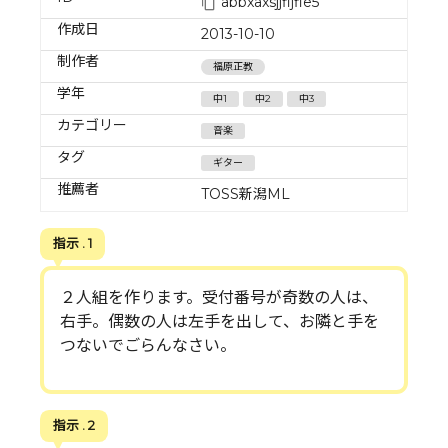
abbxaxsjjfijfle5
作成日
2013-10-10
制作者
福原正教
学年
中1
中2
中3
カテゴリー
音楽
タグ
ギター
推薦者
TOSS新潟ML
指示 . 1
２人組を作ります。受付番号が奇数の人は、
右手。偶数の人は左手を出して、お隣と手を
つないでごらんなさい。
指示 . 2