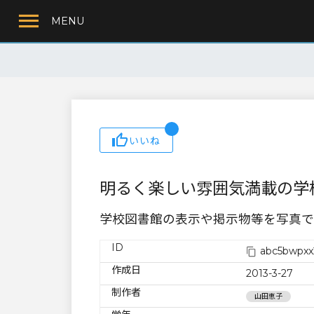
MENU
いいね
明るく楽しい雰囲気満載の学
学校図書館の表示や掲示物等を写真で
ID
abc5bwpxx2
作成日
2013-3-27
制作者
山田恵子