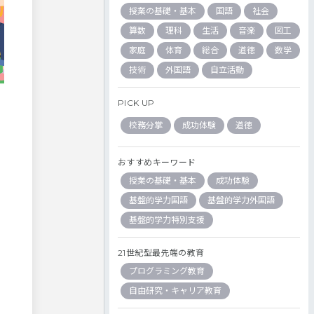
授業の基礎・基本
国語
社会
算数
理科
生活
音楽
図工
家庭
体育
総合
道徳
数学
技術
外国語
自立活動
PICK UP
校務分掌
成功体験
道徳
おすすめキーワード
授業の基礎・基本
成功体験
基盤的学力国語
基盤的学力外国語
基盤的学力特別支援
21世紀型最先端の教育
プログラミング教育
自由研究・キャリア教育