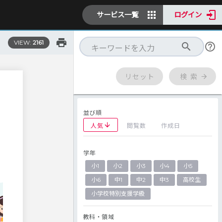
サービス一覧
ログイン
VIEW:
2161
リセット
検 索
並び順
人気
閲覧数
作成日
学年
小1
小2
小3
小4
小5
小6
中1
中2
中3
高校生
小学校特別支援学級
教科・領域