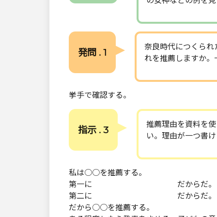
の女神などの例を見
奈良時代につくられ
発問 . 1
れを推薦しますか。
挙手で確認する。
推薦理由を資料を使
指示 . 3
い。理由が一つ書け
私は○○を推薦する。
第一に だからだ。
第二に だからだ。 
だから○○を推薦する。