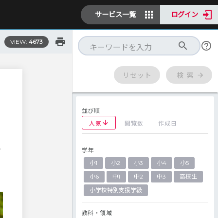
サービス一覧
ログイン
VIEW:
4673
リセット
検 索
並び順
人気
閲覧数
作成日
学年
ど
小1
小2
小3
小4
小5
小6
中1
中2
中3
高校生
小学校特別支援学級
教科・領域