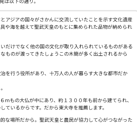
見は以下の通り。
本とアジアの国々がさかんに交流していたことを示す文化遺産
道具や海を越えて聖武天皇のもとに集められた品物が納められ
。
きいだけでなく他の国の文化が取り入れられているものがある
々なものが渡ってきたしょうこの木簡が多く出土されるから
政治を行う役所があり、十万人の人が暮らす大きな都市だか
ら。
１６ｍもの大仏が中にあり、約１３００年も前から建てられ、
わしているからです。だから東大寺を推薦します。
秘的な場所だから。聖武天皇と農民が協力して心がつながった