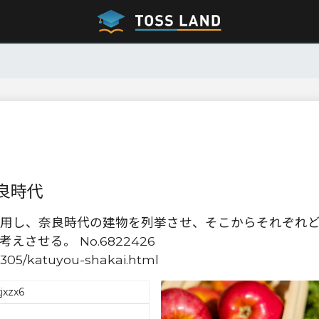
良時代
用し、奈良時代の建物を列挙させ、そこからそれぞれ
させる。 No.6822426
u0305/katuyou-shakai.html
jxzx6