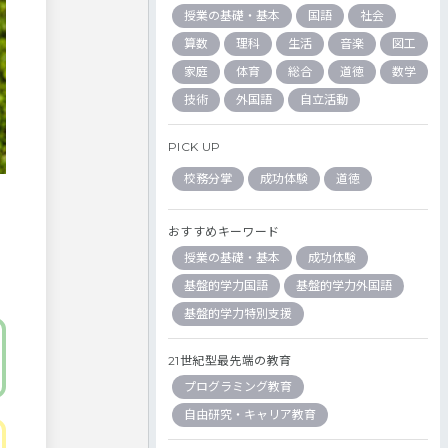
授業の基礎・基本
国語
社会
算数
理科
生活
音楽
図工
家庭
体育
総合
道徳
数学
技術
外国語
自立活動
PICK UP
校務分掌
成功体験
道徳
おすすめキーワード
授業の基礎・基本
成功体験
基盤的学力国語
基盤的学力外国語
基盤的学力特別支援
21世紀型最先端の教育
プログラミング教育
自由研究・キャリア教育