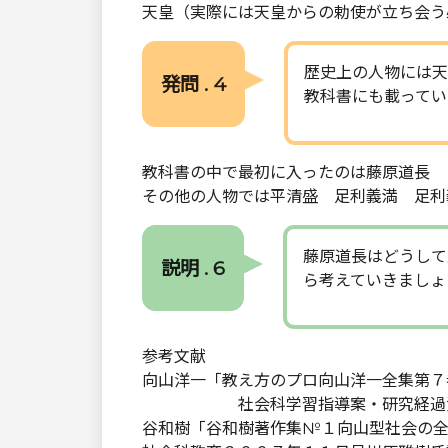
天皇（実際には天皇からの勅使が立ち会う
歴史上の人物には天
発問 . 4
教科書にも載ってい
教科書の中で最初に入ったのは藤原道長
その他の人物では平清盛 足利義満 足利
藤原道長はどうして
説明 . 6
ら考えていきましょ
参考文献
向山洋一「教え方のプロ向山洋一全集第７
社会科学習指導案・研究経過資料
谷和樹「谷和樹著作集№１向山型社会の全