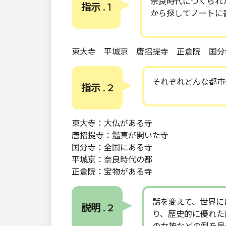
奈良時代につくられ
指示 . 1
から探してノートに
東大寺 平城京 唐招提寺 正倉院 国分
それぞれどんな都市
指示 . 2
東大寺：大仏がある寺
唐招提寺：鑑真が開いた寺
国分寺：全国にある寺
平城京：奈良時代の都
正倉院：宝物がある寺
話を変えて、世界に
説明 . 2
り、歴史的に優れた