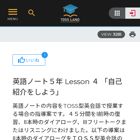
MENU
VIEW:
3255
1
いいね
英語ノート５年 Lesson ４ 「自己
紹介をしよう」
英語ノートの内容をTOSS型英会話で授業す
る場合の指導案です。４５分間をⅠ前時の復
習、Ⅱ本時のダイアローグ、Ⅲフリートークま
たはリスニングにわけました。以下の導案は
Ⅱ本時のダイアローグをＴＯＳＳ型英会話の