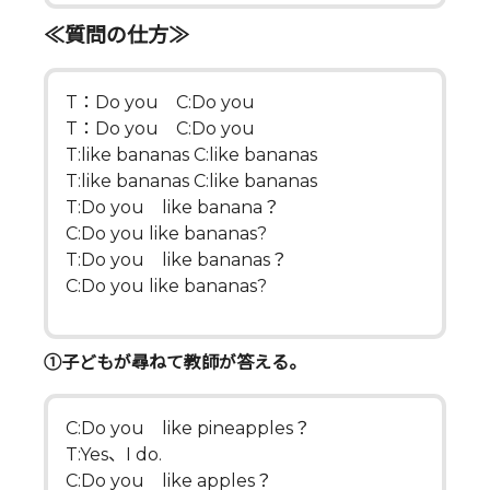
≪質問の仕方≫
T：Do you C:Do you
T：Do you C:Do you
T:like bananas C:like bananas
T:like bananas C:like bananas
T:Do you like banana？
C:Do you like bananas?
T:Do you like bananas？
C:Do you like bananas?
①子どもが尋ねて教師が答える。
C:Do you like pineapples？
T:Yes、I do.
C:Do you like apples？