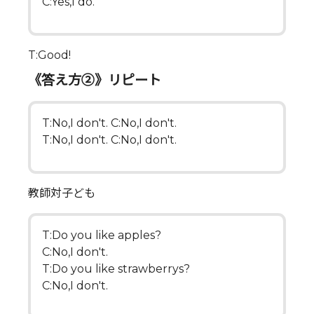
C:Yes,I do.
T:Good!
《答え方②》リピート
T:No,I don't. C:No,I don't.
T:No,I don't. C:No,I don't.
教師対子ども
T:Do you like apples?
C:No,I don't.
T:Do you like strawberrys?
C:No,I don't.