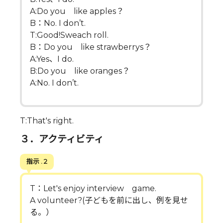
A:Do you like apples？
B：No. I don’t.
T:Good!Sweach roll.
B：Do you like strawberrys？
A:Yes、I do.
B:Do you like oranges？
A:No. I don’t.
T:That's right.
３．アクティビティ
指示 . 2
T：Let's enjoy interview game.
A volunteer?(子どもを前に出し、例を見せ
る。）