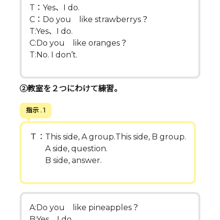
T：Yes、I do.
C：Do you like strawberrys？
T:Yes、I do.
C:Do you like oranges？
T:No. I don’t.
②教室を２つにわけて練習。
指示 . 1
Ｔ：This side, A group.This side, B group.
A side, question.
B side, answer.
A:Do you like pineapples？
B:Yes、I do.