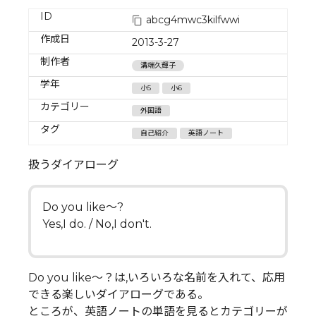
ID
abcg4mwc3kilfwwi
作成日
2013-3-27
制作者
溝端久輝子
学年
小5
小6
カテゴリー
外国語
タグ
自己紹介
英語ノート
扱うダイアローグ
Do you like～?
Yes,I do. / No,I don't.
Do you like～？は,いろいろな名前を入れて、応用
できる楽しいダイアローグである。
ところが、英語ノートの単語を見るとカテゴリーが