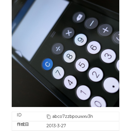
ID
abco7zzbpouwxv3h
作成日
2013-3-27