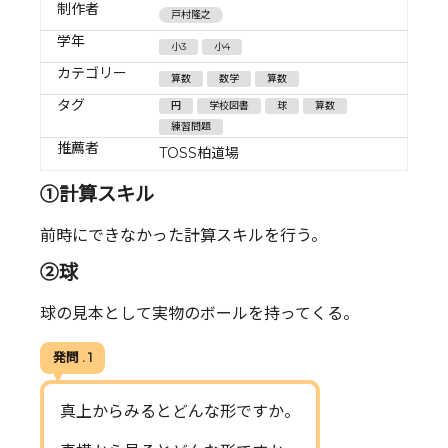
制作者
戸村隆之
学年
小3
小4
カテゴリー
算数
数学
算数
タグ
円
学校図書
球
算数
練習問題
推薦者
TOSS柏道場
①計算スキル
前時にできなかった計算スキルを行う。
②球
球の見本として実物のボールを持ってくる。
発問 . 1
真上からみるとどんな形ですか。