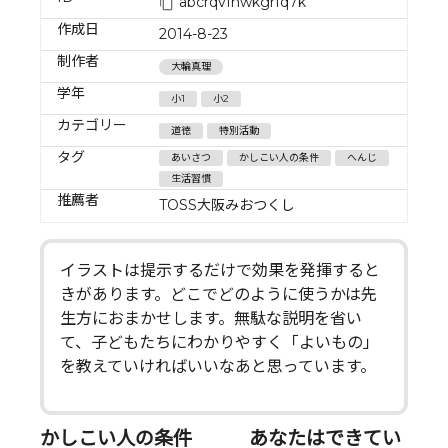
abcrqvfhwkgrfq7k
作成日
2014-8-23
制作者
大輪真理
学年
小1
小2
カテゴリー
道徳
特別活動
タグ
あいさつ
かしこい人の条件
へんじ
生活習慣
推薦者
TOSS大阪みおつくし
イラストは提示するだけで効果を発揮すると
きがあります。どこでどのように使うかは先
生方におまかせします。無駄な説明を省い
て、子どもたちにわかりやすく「よいもの」
を教えていければいいなあと思っています。
かしこい人の条件 あなたはできてい