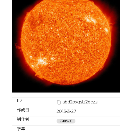
ID
abd2pxgslz2dczzi
作成日
2013-3-27
制作者
石山弘子
学年