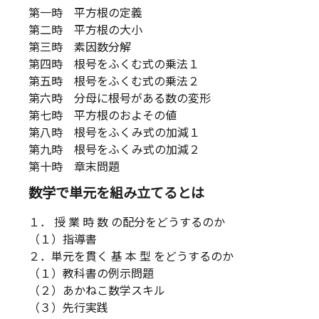
第一時 平方根の定義
第二時 平方根の大小
第三時 素因数分解
第四時 根号をふくむ式の乗法１
第五時 根号をふくむ式の乗法２
第六時 分母に根号がある数の変形
第七時 平方根のおよその値
第八時 根号をふくみ式の加減１
第九時 根号をふくみ式の加減２
第十時 章末問題
数学で単元を組み立てるとは
１． 授 業 時 数 の配分をどうするのか
（１）指導書
２．単元を貫く 基 本 型 をどうするのか
（１）教科書の例示問題
（２）あかねこ数学スキル
（３）先行実践