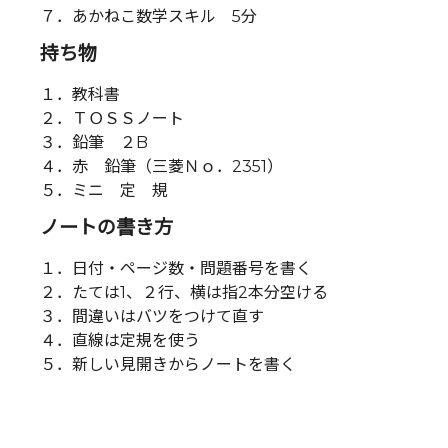
７．あかねこ数学スキル 5分
持ち物
１．教科書
２．ＴＯＳＳノート
３．鉛筆 ２B
４．赤 鉛筆（三菱Ｎｏ．2351）
５．ミニ 定 規
ノートの書き方
１．日付・ページ数・問題番号を書く
２．たては1、２行、横は指2本分空ける
３．間違いはバツをつけて直す
４．直線は定規を使う
５．新しい見開きからノートを書く