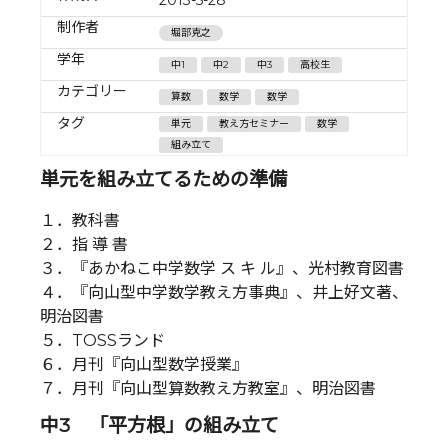
制作者
堀部克之
学年
中1
中2
中3
高校生
カテゴリー
算数
数学
数学
タグ
単元
教え方セミナー
数学
組み立て
単元を組み立てるための準備
１．教科書
２．指 導 書
３．『あかねこ中学数学 ス キ ル』、光村教育図書
４．『向山型中学数学教え方事典』、井上好文著、
明治図書
５．TOSSランド
６．月刊『向山型数学授業』
７．月刊『向山型算数教え方教室』、明治図書
中3 「平方根」の組み立て