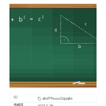
ID
abd7f4uuv2zpjqks
作成日
2013-5-28