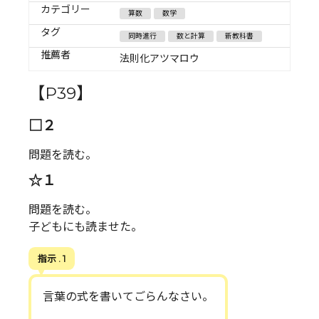
カテゴリー
算数
数学
タグ
同時進行
数と計算
新教科書
推薦者
法則化アツマロウ
【P39】
□２
問題を読む。
☆１
問題を読む。
子どもにも読ませた。
指示 . 1
言葉の式を書いてごらんなさい。