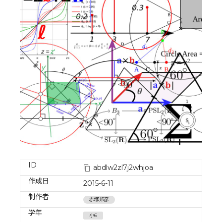
ID
abdlw2zl7j2whjoa
作成日
2015-6-11
制作者
赤塚邦彦
学年
小6